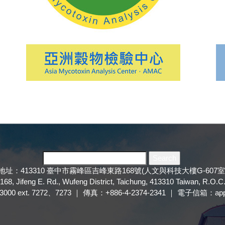
地址：413310 臺中市霧峰區吉峰東路168號(人文與科技大樓G-607室
168, Jifeng E. Rd., Wufeng District, Taichung, 413310 Taiwan, R.O.C
3000 ext. 7272、7273 ｜ 傳真：+886-4-2374-2341 ｜ 電子信箱：appl