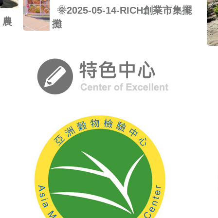
🌞2025-05-14-RICH創業市集擺
e 農
攤
問早
啦啦