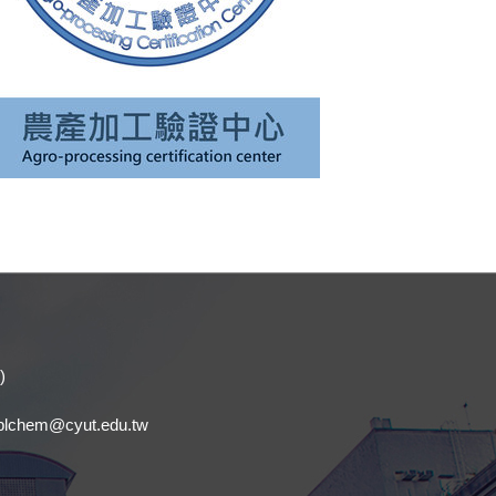
)
.
chem@cyut.edu.tw