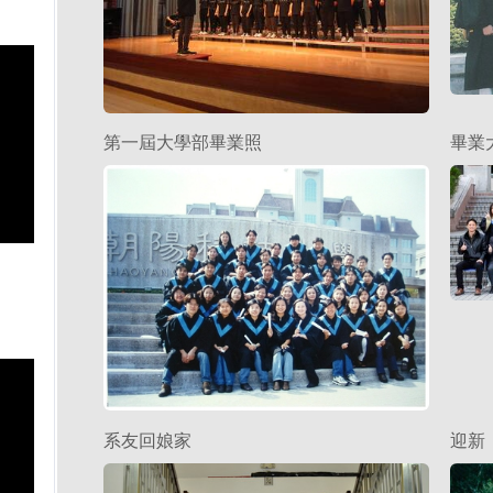
第一屆大學部畢業照
畢業
系友回娘家
迎新