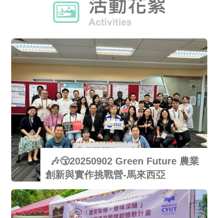
第一屆大學部畢業照
畢業大合照
系友回娘家
迎新
🎶😙20250902 Green Future 農業
創新與實作挑戰營-馬來西亞