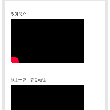
系所簡介
合唱比賽
第一屆碩士班畢業照
第一屆大學部畢業照
畢業大合照
站上世界，看見朝陽