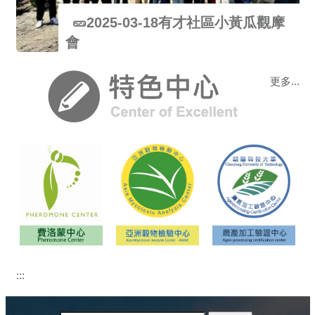
🥒2025-03-18有才社區小黃瓜觀摩
會
更多...
合唱比賽
第一屆碩士班畢業照
第一屆大學部畢業照
畢業大合照
:::