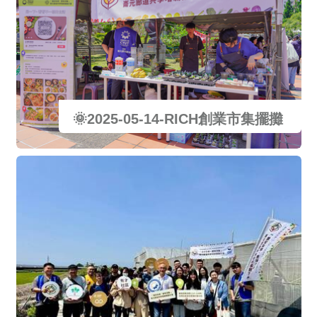
系友返校接力賽
運動會
🌞2025-05-14-RICH創業市集擺攤
老師與學生
系學會
問早
啦啦隊